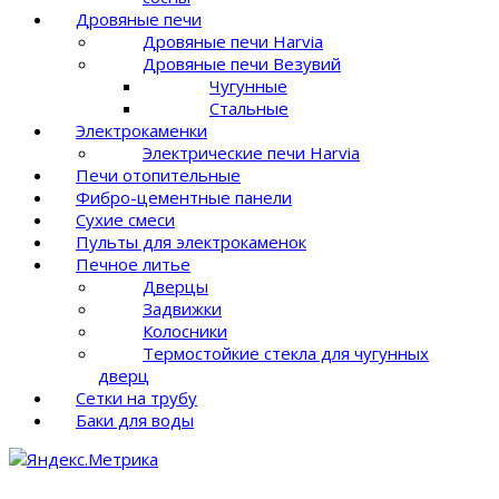
Дровяные печи
Дровяные печи Harvia
Дровяные печи Везувий
Чугунные
Стальные
Электрокаменки
Электрические печи Harvia
Печи отопительные
Фибро-цементные панели
Сухие смеси
Пульты для электрокаменок
Печное литье
Дверцы
Задвижки
Колосники
Термостойкие стекла для чугунных
дверц
Сетки на трубу
Баки для воды