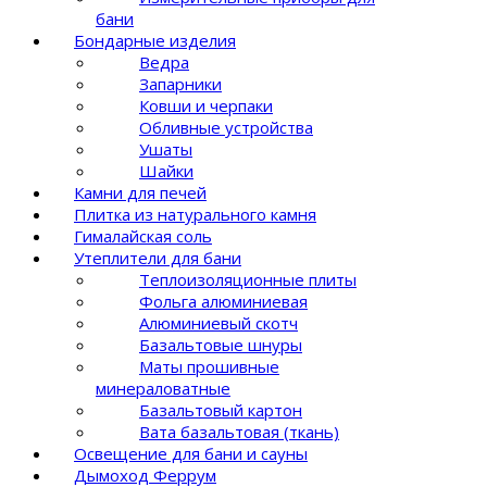
бани
Бондарные изделия
Ведра
Запарники
Ковши и черпаки
Обливные устройства
Ушаты
Шайки
Камни для печей
Плитка из натурального камня
Гималайская соль
Утеплители для бани
Теплоизоляционные плиты
Фольга алюминиевая
Алюминиевый скотч
Базальтовые шнуры
Маты прошивные
минераловатные
Базальтовый картон
Вата базальтовая (ткань)
Освещение для бани и сауны
Дымоход Феррум