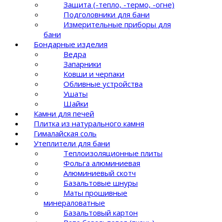
Защита (-тепло, -термо, -огне)
Подголовники для бани
Измерительные приборы для
бани
Бондарные изделия
Ведра
Запарники
Ковши и черпаки
Обливные устройства
Ушаты
Шайки
Камни для печей
Плитка из натурального камня
Гималайская соль
Утеплители для бани
Теплоизоляционные плиты
Фольга алюминиевая
Алюминиевый скотч
Базальтовые шнуры
Маты прошивные
минераловатные
Базальтовый картон