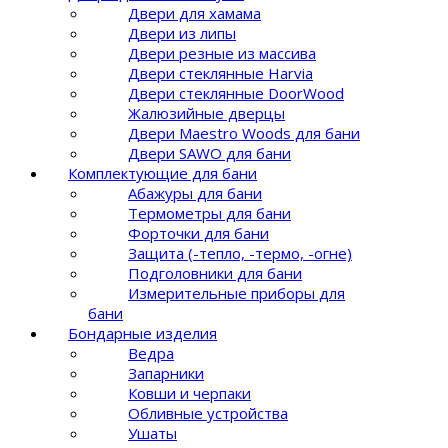
Двери для хамама
Двери из липы
Двери резные из массива
Двери стеклянные Harvia
Двери стеклянные DoorWood
Жалюзийные дверцы
Двери Maestro Woods для бани
Двери SAWO для бани
Комплектующие для бани
Абажуры для бани
Термометры для бани
Форточки для бани
Защита (-тепло, -термо, -огне)
Подголовники для бани
Измерительные приборы для
бани
Бондарные изделия
Ведра
Запарники
Ковши и черпаки
Обливные устройства
Ушаты