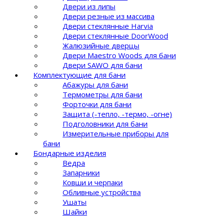
Двери из липы
Двери резные из массива
Двери стеклянные Harvia
Двери стеклянные DoorWood
Жалюзийные дверцы
Двери Maestro Woods для бани
Двери SAWO для бани
Комплектующие для бани
Абажуры для бани
Термометры для бани
Форточки для бани
Защита (-тепло, -термо, -огне)
Подголовники для бани
Измерительные приборы для
бани
Бондарные изделия
Ведра
Запарники
Ковши и черпаки
Обливные устройства
Ушаты
Шайки