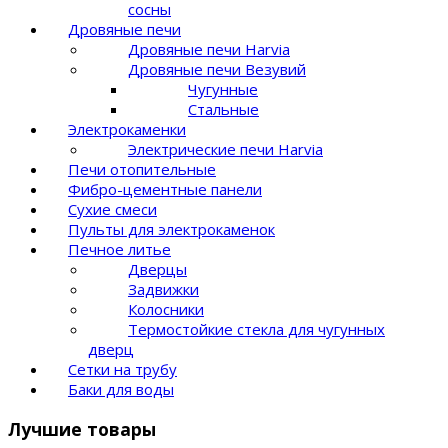
сосны
Дровяные печи
Дровяные печи Harvia
Дровяные печи Везувий
Чугунные
Стальные
Электрокаменки
Электрические печи Harvia
Печи отопительные
Фибро-цементные панели
Сухие смеси
Пульты для электрокаменок
Печное литье
Дверцы
Задвижки
Колосники
Термостойкие стекла для чугунных
дверц
Сетки на трубу
Баки для воды
Лучшие товары