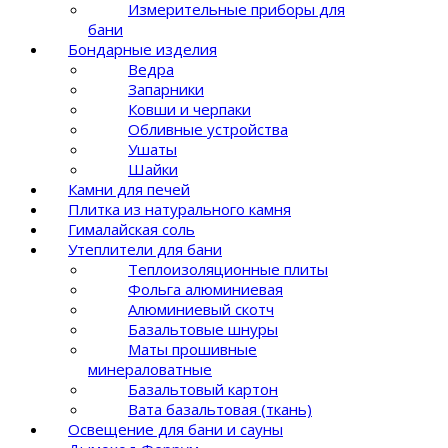
Измерительные приборы для
бани
Бондарные изделия
Ведра
Запарники
Ковши и черпаки
Обливные устройства
Ушаты
Шайки
Камни для печей
Плитка из натурального камня
Гималайская соль
Утеплители для бани
Теплоизоляционные плиты
Фольга алюминиевая
Алюминиевый скотч
Базальтовые шнуры
Маты прошивные
минераловатные
Базальтовый картон
Вата базальтовая (ткань)
Освещение для бани и сауны