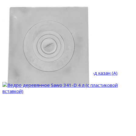
Плита чугунная 1-конф. П1-4, 600*600 под казан (А)
5 800 руб.