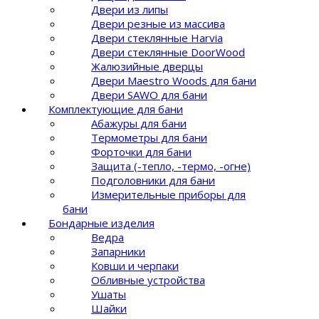
Двери из липы
Двери резные из массива
Двери стеклянные Harvia
Двери стеклянные DoorWood
Жалюзийные дверцы
Двери Maestro Woods для бани
Двери SAWO для бани
Комплектующие для бани
Абажуры для бани
Термометры для бани
Форточки для бани
Защита (-тепло, -термо, -огне)
Подголовники для бани
Измерительные приборы для
бани
Бондарные изделия
Ведра
Запарники
Ковши и черпаки
Обливные устройства
Ушаты
Шайки