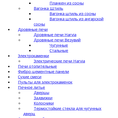
Планкен из сосны
Вагонка Штиль
Вагонка штиль из сосны
Вагонка штиль из ангарской
сосны
Дровяные печи
Дровяные печи Harvia
Дровяные печи Везувий
Чугунные
Стальные
Электрокаменки
Электрические печи Harvia
Печи отопительные
Фибро-цементные панели
Сухие смеси
Пульты для электрокаменок
Печное литье
Дверцы
Задвижки
Колосники
Термостойкие стекла для чугунных
дверц