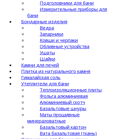
Подголовники для бани
Измерительные приборы для
бани
Бондарные изделия
Ведра
Запарники
Ковши и черпаки
Обливные устройства
Ушаты
Шайки
Камни для печей
Плитка из натурального камня
Гималайская соль
Утеплители для бани
Теплоизоляционные плиты
Фольга алюминиевая
Алюминиевый скотч
Базальтовые шнуры
Маты прошивные
минераловатные
Базальтовый картон
Вата базальтовая (ткань)