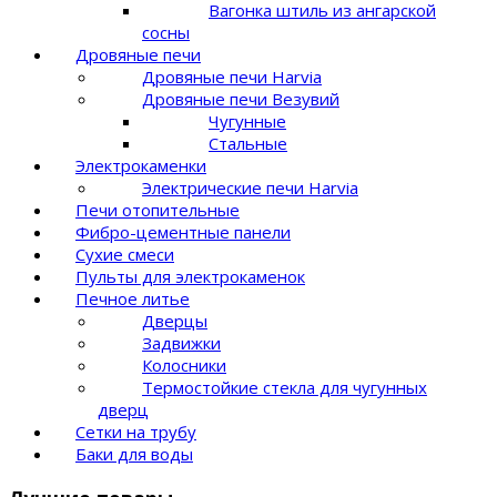
Вагонка штиль из ангарской
сосны
Дровяные печи
Дровяные печи Harvia
Дровяные печи Везувий
Чугунные
Стальные
Электрокаменки
Электрические печи Harvia
Печи отопительные
Фибро-цементные панели
Сухие смеси
Пульты для электрокаменок
Печное литье
Дверцы
Задвижки
Колосники
Термостойкие стекла для чугунных
дверц
Сетки на трубу
Баки для воды