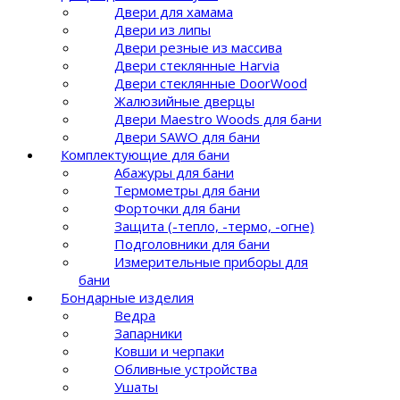
Двери для хамама
Двери из липы
Двери резные из массива
Двери стеклянные Harvia
Двери стеклянные DoorWood
Жалюзийные дверцы
Двери Maestro Woods для бани
Двери SAWO для бани
Комплектующие для бани
Абажуры для бани
Термометры для бани
Форточки для бани
Защита (-тепло, -термо, -огне)
Подголовники для бани
Измерительные приборы для
бани
Бондарные изделия
Ведра
Запарники
Ковши и черпаки
Обливные устройства
Ушаты