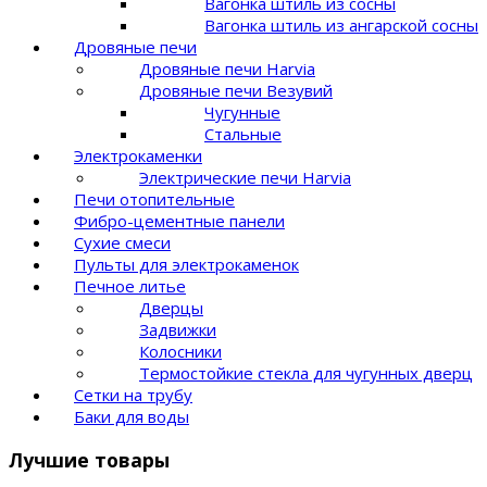
Вагонка штиль из сосны
Вагонка штиль из ангарской сосны
Дровяные печи
Дровяные печи Harvia
Дровяные печи Везувий
Чугунные
Стальные
Электрокаменки
Электрические печи Harvia
Печи отопительные
Фибро-цементные панели
Сухие смеси
Пульты для электрокаменок
Печное литье
Дверцы
Задвижки
Колосники
Термостойкие стекла для чугунных дверц
Сетки на трубу
Баки для воды
Лучшие товары