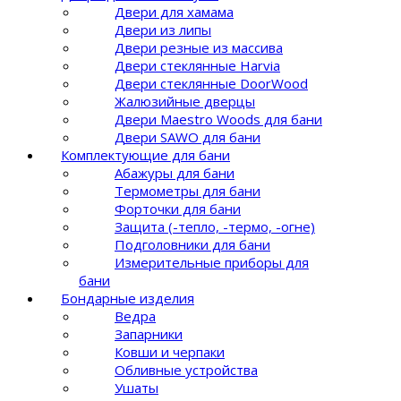
Двери для хамама
Двери из липы
Двери резные из массива
Двери стеклянные Harvia
Двери стеклянные DoorWood
Жалюзийные дверцы
Двери Maestro Woods для бани
Двери SAWO для бани
Комплектующие для бани
Абажуры для бани
Термометры для бани
Форточки для бани
Защита (-тепло, -термо, -огне)
Подголовники для бани
Измерительные приборы для
бани
Бондарные изделия
Ведра
Запарники
Ковши и черпаки
Обливные устройства
Ушаты