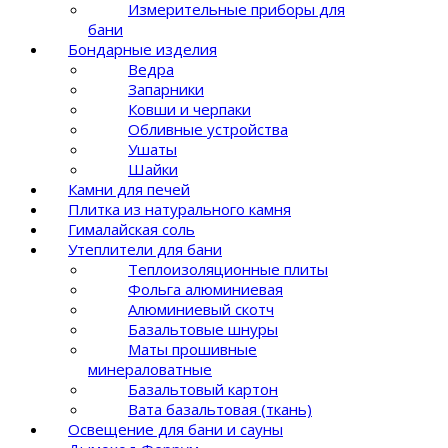
Измерительные приборы для
бани
Бондарные изделия
Ведра
Запарники
Ковши и черпаки
Обливные устройства
Ушаты
Шайки
Камни для печей
Плитка из натурального камня
Гималайская соль
Утеплители для бани
Теплоизоляционные плиты
Фольга алюминиевая
Алюминиевый скотч
Базальтовые шнуры
Маты прошивные
минераловатные
Базальтовый картон
Вата базальтовая (ткань)
Освещение для бани и сауны