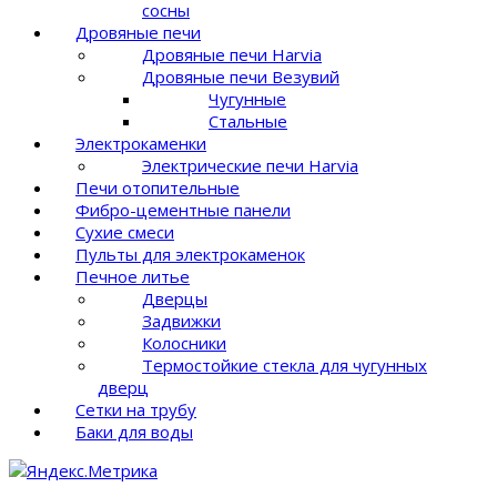
сосны
Дровяные печи
Дровяные печи Harvia
Дровяные печи Везувий
Чугунные
Стальные
Электрокаменки
Электрические печи Harvia
Печи отопительные
Фибро-цементные панели
Сухие смеси
Пульты для электрокаменок
Печное литье
Дверцы
Задвижки
Колосники
Термостойкие стекла для чугунных
дверц
Сетки на трубу
Баки для воды