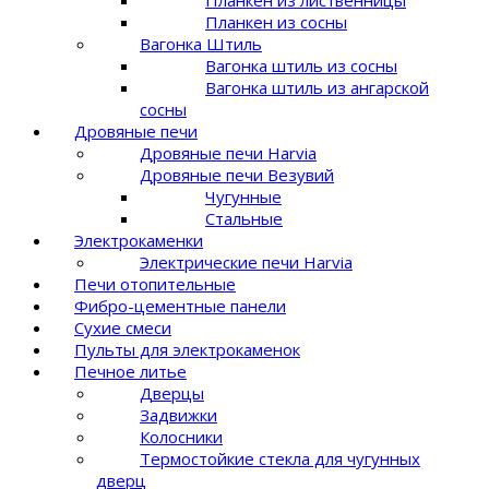
Планкен из сосны
Вагонка Штиль
Вагонка штиль из сосны
Вагонка штиль из ангарской
сосны
Дровяные печи
Дровяные печи Harvia
Дровяные печи Везувий
Чугунные
Стальные
Электрокаменки
Электрические печи Harvia
Печи отопительные
Фибро-цементные панели
Сухие смеси
Пульты для электрокаменок
Печное литье
Дверцы
Задвижки
Колосники
Термостойкие стекла для чугунных
дверц