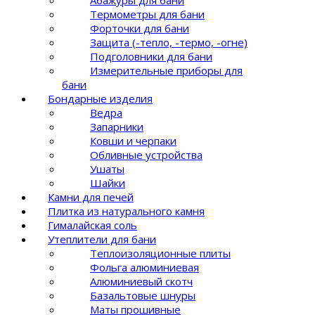
Термометры для бани
Форточки для бани
Защита (-тепло, -термо, -огне)
Подголовники для бани
Измерительные приборы для
бани
Бондарные изделия
Ведра
Запарники
Ковши и черпаки
Обливные устройства
Ушаты
Шайки
Камни для печей
Плитка из натурального камня
Гималайская соль
Утеплители для бани
Теплоизоляционные плиты
Фольга алюминиевая
Алюминиевый скотч
Базальтовые шнуры
Маты прошивные