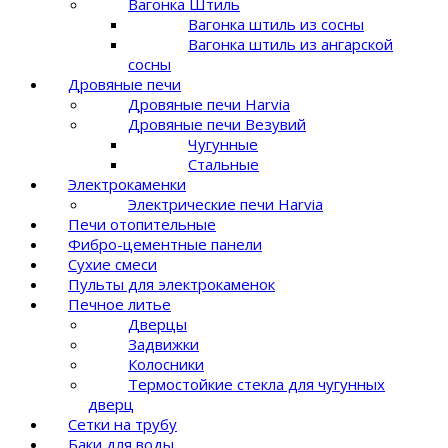
Вагонка Штиль
Вагонка штиль из сосны
Вагонка штиль из ангарской
сосны
Дровяные печи
Дровяные печи Harvia
Дровяные печи Везувий
Чугунные
Стальные
Электрокаменки
Электрические печи Harvia
Печи отопительные
Фибро-цементные панели
Сухие смеси
Пульты для электрокаменок
Печное литье
Дверцы
Задвижки
Колосники
Термостойкие стекла для чугунных
дверц
Сетки на трубу
Баки для воды