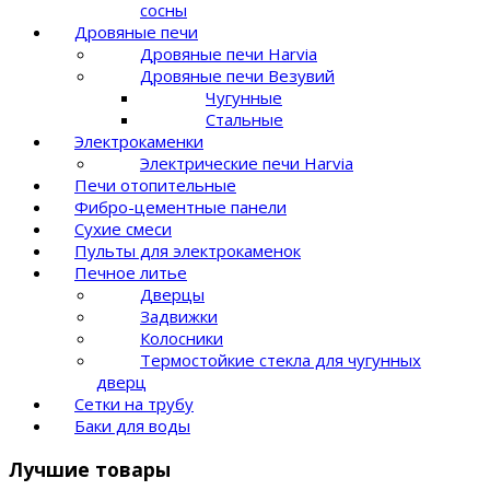
сосны
Дровяные печи
Дровяные печи Harvia
Дровяные печи Везувий
Чугунные
Стальные
Электрокаменки
Электрические печи Harvia
Печи отопительные
Фибро-цементные панели
Сухие смеси
Пульты для электрокаменок
Печное литье
Дверцы
Задвижки
Колосники
Термостойкие стекла для чугунных
дверц
Сетки на трубу
Баки для воды
Лучшие товары