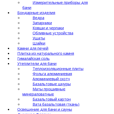
Измерительные приборы для
бани
Бондарные изделия
Ведра
Запарники
Ковши и черпаки
Обливные устройства
Ушаты
Шайки
Камни для печей
Плитка из натурального камня
Гималайская соль
Утеплители для бани
Теплоизоляционные плиты
Фольга алюминиевая
Алюминиевый скотч
Базальтовые шнуры
Маты прошивные
минераловатные
Базальтовый картон
Вата базальтовая (ткань)
Освещение для бани и сауны