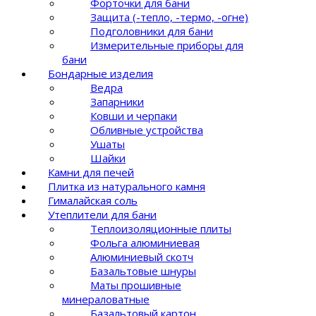
Форточки для бани
Защита (-тепло, -термо, -огне)
Подголовники для бани
Измерительные приборы для
бани
Бондарные изделия
Ведра
Запарники
Ковши и черпаки
Обливные устройства
Ушаты
Шайки
Камни для печей
Плитка из натурального камня
Гималайская соль
Утеплители для бани
Теплоизоляционные плиты
Фольга алюминиевая
Алюминиевый скотч
Базальтовые шнуры
Маты прошивные
минераловатные
Базальтовый картон