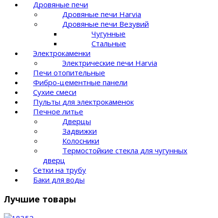
Дровяные печи
Дровяные печи Harvia
Дровяные печи Везувий
Чугунные
Стальные
Электрокаменки
Электрические печи Harvia
Печи отопительные
Фибро-цементные панели
Сухие смеси
Пульты для электрокаменок
Печное литье
Дверцы
Задвижки
Колосники
Термостойкие стекла для чугунных
дверц
Сетки на трубу
Баки для воды
Лучшие товары