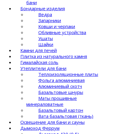
бани
Бондарные изделия
Ведра
Запарники
Ковши и черпаки
Обливные устройства
Ушаты
Шайки
Камни для печей
Плитка из натурального камня
Гималайская соль
Утеплители для бани
Теплоизоляционные плиты
Фольга алюминиевая
Алюминиевый скотч
Базальтовые шнуры
Маты прошивные
минераловатные
Базальтовый картон
Вата базальтовая (ткань)
Освещение для бани и сауны
Дымоход Феррум
Дымоход 430 (0,5)