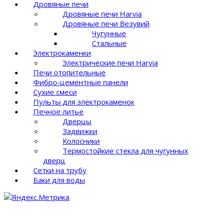
Дровяные печи
Дровяные печи Harvia
Дровяные печи Везувий
Чугунные
Стальные
Электрокаменки
Электрические печи Harvia
Печи отопительные
Фибро-цементные панели
Сухие смеси
Пульты для электрокаменок
Печное литье
Дверцы
Задвижки
Колосники
Термостойкие стекла для чугунных
дверц
Сетки на трубу
Баки для воды