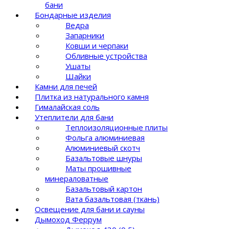
бани
Бондарные изделия
Ведра
Запарники
Ковши и черпаки
Обливные устройства
Ушаты
Шайки
Камни для печей
Плитка из натурального камня
Гималайская соль
Утеплители для бани
Теплоизоляционные плиты
Фольга алюминиевая
Алюминиевый скотч
Базальтовые шнуры
Маты прошивные
минераловатные
Базальтовый картон
Вата базальтовая (ткань)
Освещение для бани и сауны
Дымоход Феррум