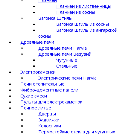
Планкен из лиственницы
Планкен из сосны
Вагонка Штиль
Вагонка штиль из сосны
Вагонка штиль из ангарской
сосны
Дровяные печи
Дровяные печи Harvia
Дровяные печи Везувий
Чугунные
Стальные
Электрокаменки
Электрические печи Harvia
Печи отопительные
Фибро-цементные панели
Сухие смеси
Пульты для электрокаменок
Печное литье
Дверцы
Задвижки
Колосники
Термостойкие стекла для чугунных