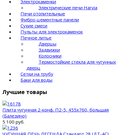
Электрокаменки
Электрические печи Harvia
Печи отопительные
Фибро-цементные панели
Сухие смеси
Пульты для электрокаменок
Печное литье
Дверцы
Задвижки
Колосники
Термостойкие стекла для чугунных
дверц
Сетки на трубу
Баки для воды
Лучшие товары
Плита чугунная 2-конф. П2-5, 455х760, большая
(Балезино)
5 100 руб.
ЧУГУННАЯ ПЕЧЬ ЛЕГЕНДА Стандарт 28 (ДТ-4С)