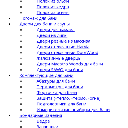
Полок из ольхи
Полок из кедра
Полок из осины
Погонаж для бани
Двери для бани и сауны
Двери для хамама
Двери из липы
Двери резные из массива
Двери стеклянные Harvia
Двери стеклянные DoorWood
Жалюзийные дверцы
Двери Maestro Woods для бани
Двери SAWO для бани
Комплектующие для бани
Абажуры для бани
Термометры для бани
Форточки для бани
Защита (-тепло, -термо, -огне)
Подголовники для бани
Измерительные приборы для бани
Бондарные изделия
Ведра
Запарники