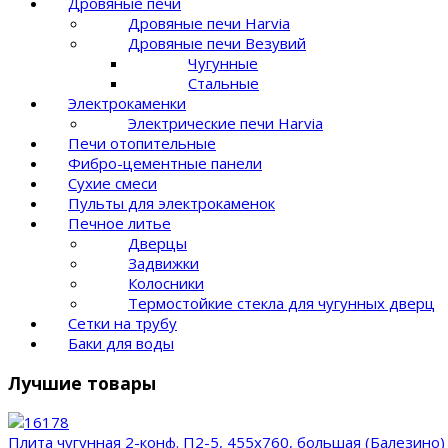
Дровяные печи
Дровяные печи Harvia
Дровяные печи Везувий
Чугунные
Стальные
Электрокаменки
Электрические печи Harvia
Печи отопительные
Фибро-цементные панели
Сухие смеси
Пульты для электрокаменок
Печное литье
Дверцы
Задвижки
Колосники
Термостойкие стекла для чугунных дверц
Сетки на трубу
Баки для воды
Лучшие товары
Плита чугунная 2-конф. П2-5, 455х760, большая (Балезино)