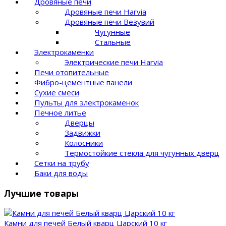
Дровяные печи
Дровяные печи Harvia
Дровяные печи Везувий
Чугунные
Стальные
Электрокаменки
Электрические печи Harvia
Печи отопительные
Фибро-цементные панели
Сухие смеси
Пульты для электрокаменок
Печное литье
Дверцы
Задвижки
Колосники
Термостойкие стекла для чугунных дверц
Сетки на трубу
Баки для воды
Лучшие товары
Камни для печей Белый кварц Царский 10 кг