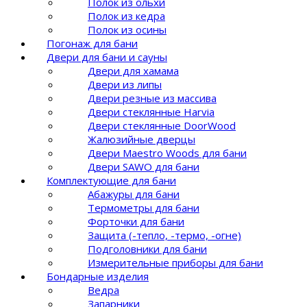
Полок из ольхи
Полок из кедра
Полок из осины
Погонаж для бани
Двери для бани и сауны
Двери для хамама
Двери из липы
Двери резные из массива
Двери стеклянные Harvia
Двери стеклянные DoorWood
Жалюзийные дверцы
Двери Maestro Woods для бани
Двери SAWO для бани
Комплектующие для бани
Абажуры для бани
Термометры для бани
Форточки для бани
Защита (-тепло, -термо, -огне)
Подголовники для бани
Измерительные приборы для бани
Бондарные изделия
Ведра
Запарники