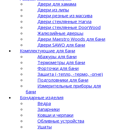
Двери для хамама
Двери из липы
Двери резные из массива
Двери стеклянные Harvia
Двери стеклянные DoorWood
Жалюзийные дверцы
Двери Maestro Woods для бани
Двери SAWO для бани
Комплектующие для бани
Абажуры для бани
Термометры для бани
Форточки для бани
Защита (-тепло, -термо, -огне)
Подголовники для бани
Измерительные приборы для
бани
Бондарные изделия
Ведра
Запарники
Ковши и черпаки
Обливные устройства
Ушаты