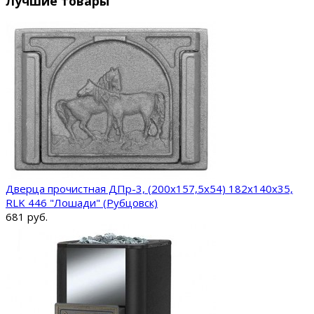
Лучшие товары
Дверца прочистная ДПр-3, (200х157,5х54) 182х140х35,
RLK 446 "Лошади" (Рубцовск)
681 руб.