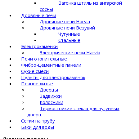
Вагонка штиль из ангарской
сосны
Дровяные печи
Дровяные печи Harvia
Дровяные печи Везувий
Чугунные
Стальные
Электрокаменки
Электрические печи Harvia
Печи отопительные
Фибро-цементные панели
Сухие смеси
Пульты для электрокаменок
Печное литье
Дверцы
Задвижки
Колосники
Термостойкие стекла для чугунных
дверц
Сетки на трубу
Баки для воды