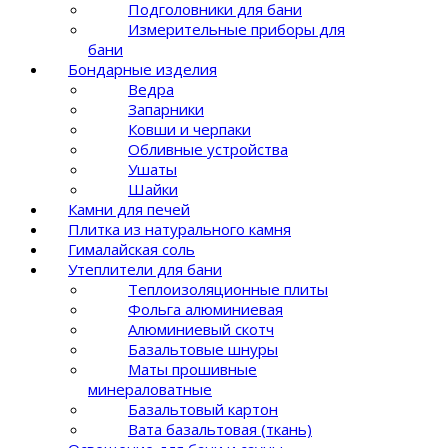
Подголовники для бани
Измерительные приборы для
бани
Бондарные изделия
Ведра
Запарники
Ковши и черпаки
Обливные устройства
Ушаты
Шайки
Камни для печей
Плитка из натурального камня
Гималайская соль
Утеплители для бани
Теплоизоляционные плиты
Фольга алюминиевая
Алюминиевый скотч
Базальтовые шнуры
Маты прошивные
минераловатные
Базальтовый картон
Вата базальтовая (ткань)