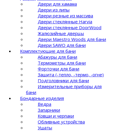
Двери для хамама
Двери из липы
Двери резные из массива
Двери стеклянные Harvia
Двери стеклянные DoorWood
Жалюзийные дверцы
Двери Maestro Woods для бани
Двери SAWO для бани
Комплектующие для бани
Абажуры для бани
Термометры для бани
Форточки для бани
Защита (-тепло, -термо, -огне)
Подголовники для бани
Измерительные приборы для
бани
Бондарные изделия
Ведра
Запарники
Ковши и черпаки
Обливные устройства
Ушаты