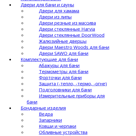
Двери для бани и сауны
Двери для хамама
Двери из липы
Двери резные из массива
Двери стеклянные Harvia
Двери стеклянные DoorWood
Жалюзийные дверцы
Двери Maestro Woods для бани
Двери SAWO для бани
Комплектующие для бани
Абажуры для бани
Термометры для бани
Форточки для бани
Защита (-тепло, -термо, -огне)
Подголовники для бани
Измерительные приборы для
бани
Бондарные изделия
Ведра
Запарники
Ковши и черпаки
Обливные устройства