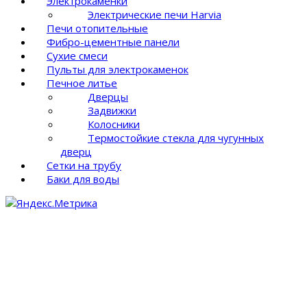
Электрокаменки
Электрические печи Harvia
Печи отопительные
Фибро-цементные панели
Сухие смеси
Пульты для электрокаменок
Печное литье
Дверцы
Задвижки
Колосники
Термостойкие стекла для чугунных
дверц
Сетки на трубу
Баки для воды