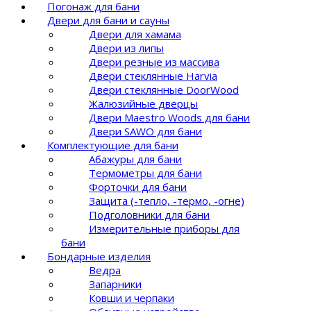
Погонаж для бани
Двери для бани и сауны
Двери для хамама
Двери из липы
Двери резные из массива
Двери стеклянные Harvia
Двери стеклянные DoorWood
Жалюзийные дверцы
Двери Maestro Woods для бани
Двери SAWO для бани
Комплектующие для бани
Абажуры для бани
Термометры для бани
Форточки для бани
Защита (-тепло, -термо, -огне)
Подголовники для бани
Измерительные приборы для
бани
Бондарные изделия
Ведра
Запарники
Ковши и черпаки