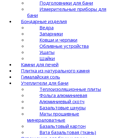
Подголовники для бани
Измерительные приборы для
бани
Бондарные изделия
Ведра
Запарники
Ковши и черпаки
Обливные устройства
Ушаты
Шайки
Камни для печей
Плитка из натурального камня
Гималайская соль
Утеплители для бани
Теплоизоляционные плиты
Фольга алюминиевая
Алюминиевый скотч
Базальтовые шнуры
Маты прошивные
минераловатные
Базальтовый картон
Вата базальтовая (ткань)