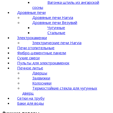
Вагонка штиль из ангарской
сосны
Дровяные печи
Дровяные печи Harvia
Дровяные печи Везувий
Чугунные
Стальные
Электрокаменки
Электрические печи Harvia
Печи отопительные
Фибро-цементные панели
Сухие смеси
Пульты для электрокаменок
Печное литье
Дверцы
Задвижки
Колосники
Термостойкие стекла для чугунных
дверц
Сетки на трубу
Баки для воды