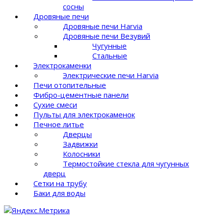
сосны
Дровяные печи
Дровяные печи Harvia
Дровяные печи Везувий
Чугунные
Стальные
Электрокаменки
Электрические печи Harvia
Печи отопительные
Фибро-цементные панели
Сухие смеси
Пульты для электрокаменок
Печное литье
Дверцы
Задвижки
Колосники
Термостойкие стекла для чугунных
дверц
Сетки на трубу
Баки для воды