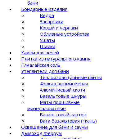
бани
Бондарные изделия
Ведра
Запарники
Ковши и черпаки
Обливные устройства
Ушаты
Шайки
Камни для печей
Плитка из натурального камня
Гималайская соль
Утеплители для бани
Теплоизоляционные плиты
Фольга алюминиевая
Алюминиевый скотч
Базальтовые шнуры
Маты прошивные
минераловатные
Базальтовый картон
Вата базальтовая (ткань)
Освещение для бани и сауны
Дымоход Феррум