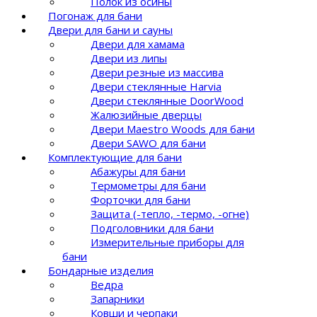
Полок из осины
Погонаж для бани
Двери для бани и сауны
Двери для хамама
Двери из липы
Двери резные из массива
Двери стеклянные Harvia
Двери стеклянные DoorWood
Жалюзийные дверцы
Двери Maestro Woods для бани
Двери SAWO для бани
Комплектующие для бани
Абажуры для бани
Термометры для бани
Форточки для бани
Защита (-тепло, -термо, -огне)
Подголовники для бани
Измерительные приборы для
бани
Бондарные изделия
Ведра
Запарники
Ковши и черпаки