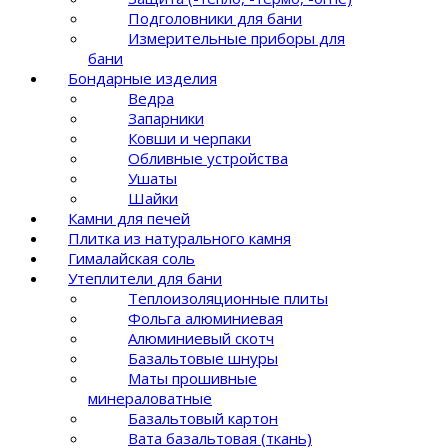
Подголовники для бани
Измерительные приборы для
бани
Бондарные изделия
Ведра
Запарники
Ковши и черпаки
Обливные устройства
Ушаты
Шайки
Камни для печей
Плитка из натурального камня
Гималайская соль
Утеплители для бани
Теплоизоляционные плиты
Фольга алюминиевая
Алюминиевый скотч
Базальтовые шнуры
Маты прошивные
минераловатные
Базальтовый картон
Вата базальтовая (ткань)