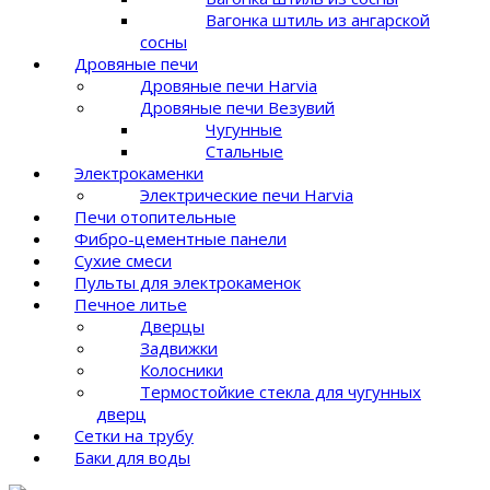
Вагонка штиль из ангарской
сосны
Дровяные печи
Дровяные печи Harvia
Дровяные печи Везувий
Чугунные
Стальные
Электрокаменки
Электрические печи Harvia
Печи отопительные
Фибро-цементные панели
Сухие смеси
Пульты для электрокаменок
Печное литье
Дверцы
Задвижки
Колосники
Термостойкие стекла для чугунных
дверц
Сетки на трубу
Баки для воды