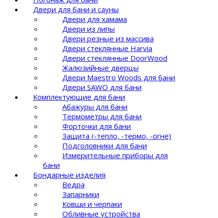
Двери для бани и сауны
Двери для хамама
Двери из липы
Двери резные из массива
Двери стеклянные Harvia
Двери стеклянные DoorWood
Жалюзийные дверцы
Двери Maestro Woods для бани
Двери SAWO для бани
Комплектующие для бани
Абажуры для бани
Термометры для бани
Форточки для бани
Защита (-тепло, -термо, -огне)
Подголовники для бани
Измерительные приборы для
бани
Бондарные изделия
Ведра
Запарники
Ковши и черпаки
Обливные устройства